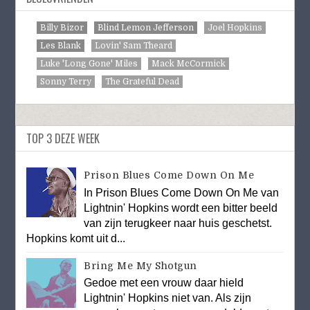
Billy Bizor
Blind Lemon Jefferson
Joel Hopkins
Les Blank
Lovin' Sam Theard
Luke 'Long Gone' Miles
Mack McCormick
Sonny Terry
The Grateful Dead
TOP 3 DEZE WEEK
Prison Blues Come Down On Me
In Prison Blues Come Down On Me van
Lightnin' Hopkins wordt een bitter beeld
van zijn terugkeer naar huis geschetst.
Hopkins komt uit d...
Bring Me My Shotgun
Gedoe met een vrouw daar hield
Lightnin' Hopkins niet van. Als zijn