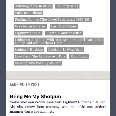
Autobiography in Blues
Country Blues
Early Recordings
Fishing Clothes (The Jewel Recordings 1965-69)
Free Form Patterns
Last Night Blues
Lightnin' and Co.
Lightnin' and the Blues
Lightning Hopkins With His Brothers Joel And John
Henry And With Barbara Dane
Lightnin’ Hopkins
Lightnin’ In New York
Live From The Ash Grove ... Plus
Mojo Hand
Walking This Road By My Self
AANBEVOLEN POST
Bring Me My Shotgun
Gedoe met een vrouw daar hield Lightnin' Hopkins niet van.
Als zijn vrouw hem ontrouw was en dolde met andere
mannen, dan wilde haar het...