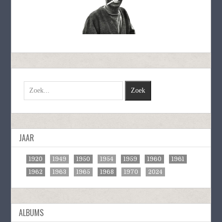
JAAR
1920
1949
1950
1954
1959
1960
1961
1962
1963
1965
1968
1970
2024
ALBUMS