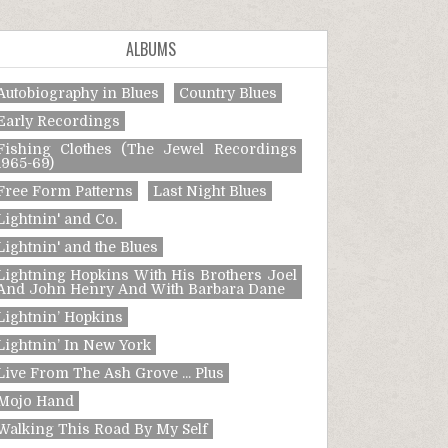
ALBUMS
Autobiography in Blues
Country Blues
Early Recordings
Fishing Clothes (The Jewel Recordings
1965-69)
Free Form Patterns
Last Night Blues
Lightnin' and Co.
Lightnin' and the Blues
Lightning Hopkins With His Brothers Joel
And John Henry And With Barbara Dane
Lightnin’ Hopkins
Lightnin’ In New York
Live From The Ash Grove ... Plus
Mojo Hand
Walking This Road By My Self