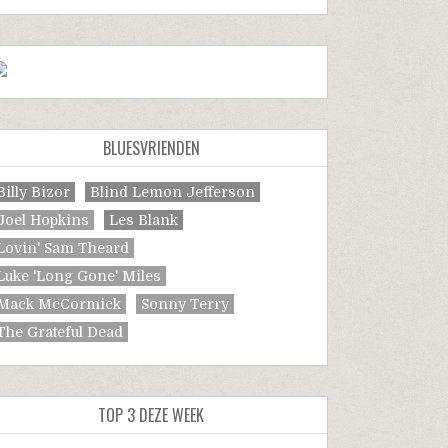
BLUESVRIENDEN
Billy Bizor
Blind Lemon Jefferson
Joel Hopkins
Les Blank
Lovin' Sam Theard
Luke 'Long Gone' Miles
Mack McCormick
Sonny Terry
The Grateful Dead
TOP 3 DEZE WEEK