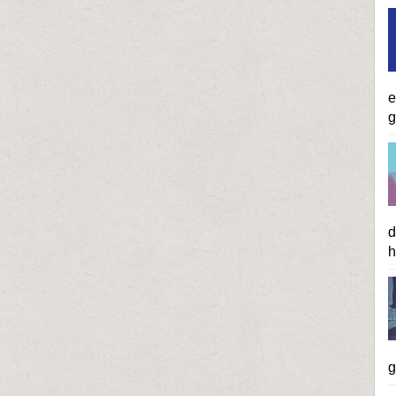
e
g
d
h
g