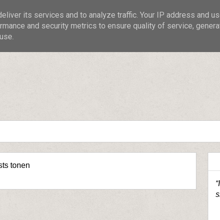
liver its services and to analyze traffic. Your IP address and u
rmance and security metrics to ensure quality of service, gener
use.
sts tonen
“
s