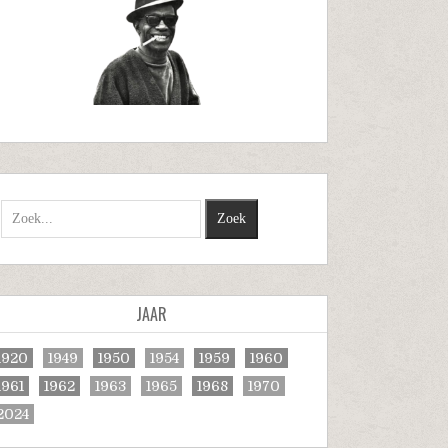
JAAR
1920
1949
1950
1954
1959
1960
1961
1962
1963
1965
1968
1970
2024