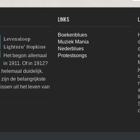
LINKS
L
Boekenblues
H
Levensloop
Muziek Mania
d
Lightnin' Hopkins
Nederblues
d
Protestsongs
e
Het begon allemaal
M
in 1911. Of in 1912?
j
t helemaal duidelijk.
o
zijn de belangrijkste
n
issen uit het leven van
l
S
c