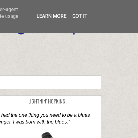
Texas Blues Man
ser-agent
ate usage
LEARN MORE
GOT IT
Lightnin' Hopkins
LIGHTNIN' HOPKINS
I had the one thing you need to be a blues
inger, I was born with the blues.”