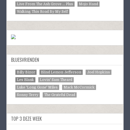
Live From The Ash Grove ... Plus
Mojo Hand
Walking This Road By My Self
BLUESVRIENDEN
Billy Bizor
Blind Lemon Jefferson
Joel Hopkins
Les Blank
Lovin' Sam Theard
Luke 'Long Gone' Miles
Mack McCormick
Sonny Terry
The Grateful Dead
TOP 3 DEZE WEEK