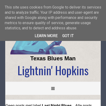
This site uses cookies from Google to deliver its services
and to analyze traffic. Your IP address and user-agent are
shared with Google along with performance and security
metrics to ensure quality of service, generate usage
statistics, and to detect and address abuse.
LEARN MORE
GOT IT
Texas Blues Man
Lightnin' Hopkins
≡
Geen posts met label
Last Night Blues
.
Alle posts