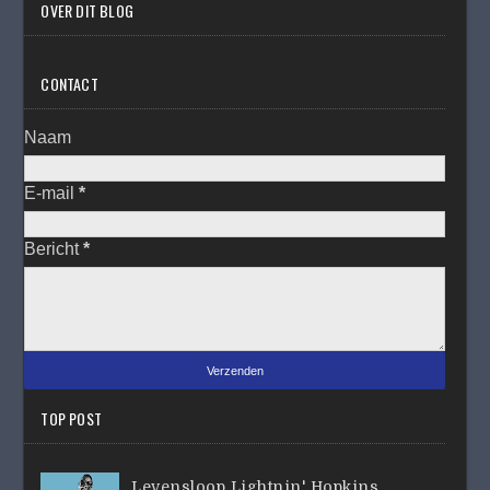
OVER DIT BLOG
CONTACT
Naam
E-mail
*
Bericht
*
TOP POST
Levensloop Lightnin' Hopkins