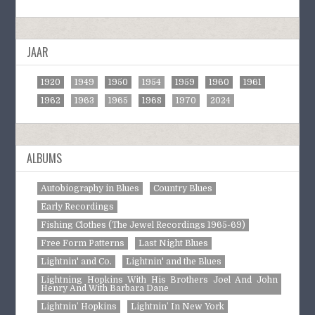
JAAR
1920
1949
1950
1954
1959
1960
1961
1962
1963
1965
1968
1970
2024
ALBUMS
Autobiography in Blues
Country Blues
Early Recordings
Fishing Clothes (The Jewel Recordings 1965-69)
Free Form Patterns
Last Night Blues
Lightnin' and Co.
Lightnin' and the Blues
Lightning Hopkins With His Brothers Joel And John
Henry And With Barbara Dane
Lightnin’ Hopkins
Lightnin’ In New York